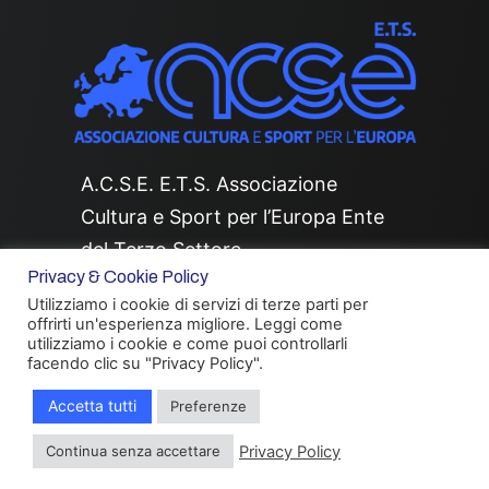
A.C.S.E. E.T.S. Associazione
Cultura e Sport per l’Europa Ente
del Terzo Settore
Privacy & Cookie Policy
Sede Nazionale
Utilizziamo i cookie di servizi di terze parti per
offrirti un'esperienza migliore. Leggi come
utilizziamo i cookie e come puoi controllarli
Via della Stazione San Pietro, 65
facendo clic su "Privacy Policy".
Accetta tutti
Preferenze
00165, Roma
Hai bisogno di informazioni?
Privacy Policy
Continua senza accettare
C.F.: 16462581006