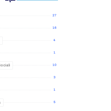
e
27
16
4
1
10
ociali
3
1
5
a