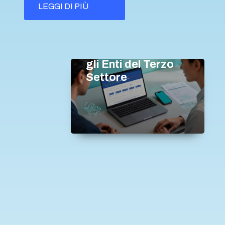
LEGGI DI PIÙ
Terzo settore
Delega RUNTS:
guida pratica per
gli Enti del Terzo
Settore
E: