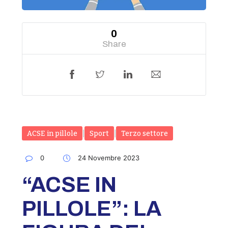
0
Share
ACSE in pillole
|
Sport
|
Terzo settore
0
24 Novembre 2023
“ACSE IN
PILLOLE”: LA