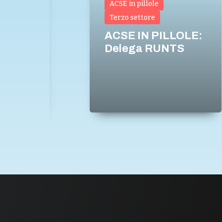
ACSE in pillole
,
Terzo settore
 e
ACSE IN PILLOLE:
Delega RUNTS