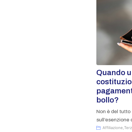
Quando u
costituzi
pagament
bollo?
Non è del tutto 
sull’esenzione o
Affiliazione
,
Terz