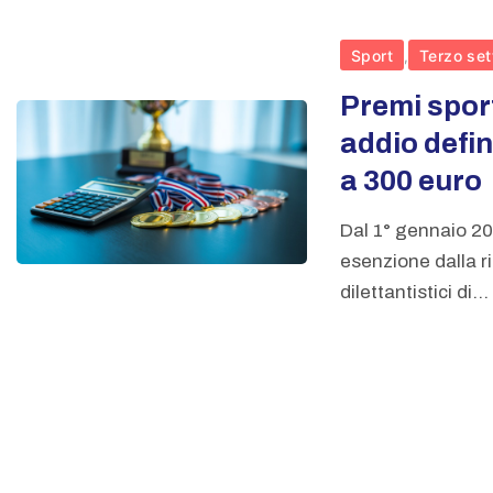
Sport
Terzo set
,
Premi sporti
addio defin
a 300 euro
Dal 1° gennaio 20
esenzione dalla r
dilettantistici di...