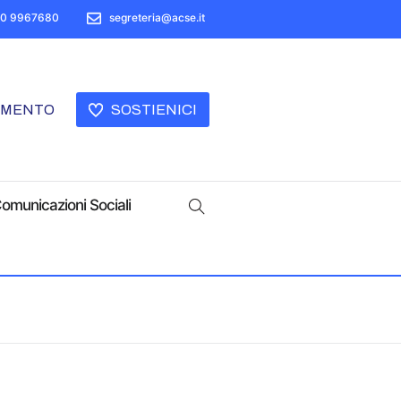
50 9967680
segreteria@acse.it
AMENTO
SOSTIENICI
omunicazioni Sociali