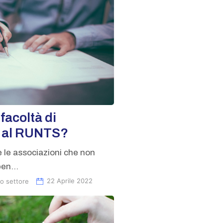
facoltà di
e al RUNTS?
le associazioni che non
en...
o settore
22 Aprile 2022