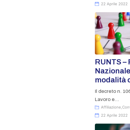
22 Aprile 2022
RUNTS – 
Nazionale
modalità 
Il decreto n. 1
Lavoro e...
Affiliazione
,
Con
22 Aprile 2022