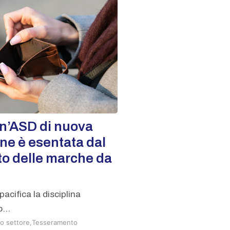
n’ASD di nuova
one è esentata dal
o delle marche da
pacifica la disciplina
...
o settore
,
Tesseramento