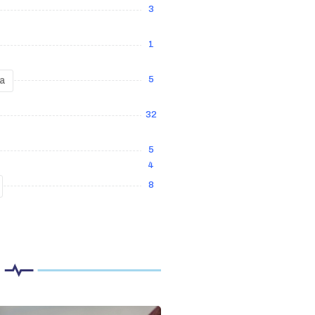
3
1
5
ia
32
5
4
8