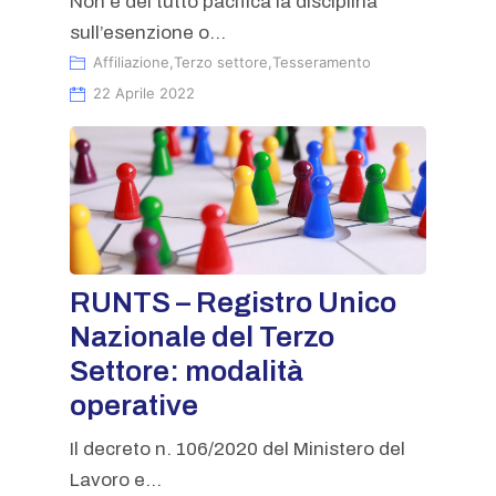
Non è del tutto pacifica la disciplina
sull’esenzione o...
Affiliazione
,
Terzo settore
,
Tesseramento
22 Aprile 2022
RUNTS – Registro Unico
Nazionale del Terzo
Settore: modalità
operative
Il decreto n. 106/2020 del Ministero del
Lavoro e...