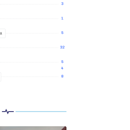
3
1
5
ia
32
5
4
8