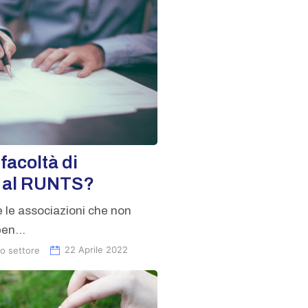
facoltà di
e al RUNTS?
le associazioni che non
en...
o settore
22 Aprile 2022