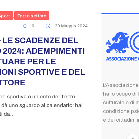
Sport
Terzo settore
,
0
29 Maggio 2024
– LE SCADENZE DEL
 2024: ADEMPIMENTI
TUARE PER LE
ONI SPORTIVE E DEL
TTORE
L'Associazione
ha lo scopo di 
ne sportiva o un ente del Terzo
culturale e di 
dà uno sguardo al calendario: hai
condizione psic
 da...
e dei cittadini 