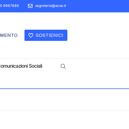
50 9967680
segreteria@acse.it
AMENTO
SOSTIENICI
omunicazioni Sociali