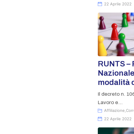
22 Aprile 2022
RUNTS – 
Nazionale
modalità 
Il decreto n. 1
Lavoro e...
Affiliazione
,
Con
22 Aprile 2022