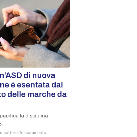
n’ASD di nuova
one è esentata dal
o delle marche da
pacifica la disciplina
...
o settore
,
Tesseramento